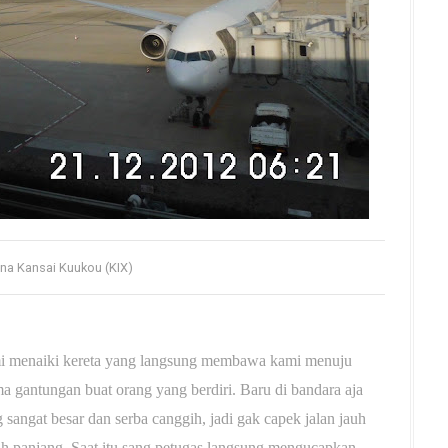
na Kansai Kuukou (KIX)
ami menaiki kereta yang langsung membawa kami menuju
a gantungan buat orang yang berdiri. Baru di bandara aja
 sangat besar dan serba canggih, jadi gak capek jalan jauh
dah panjang. Saat itu sang petugas langsung mengucapkan