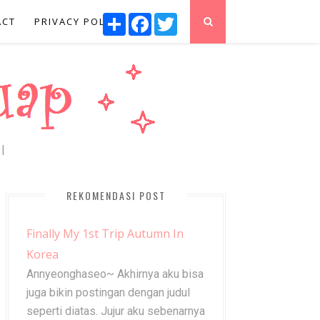
S
F
T
ACT
PRIVACY POLICY
h
a
w
a
c
i
r
e
t
e
b
t
o
e
o
r
k
|
REKOMENDASI POST
Finally My 1st Trip Autumn In
Korea
Annyeonghaseo~ Akhirnya aku bisa
juga bikin postingan dengan judul
seperti diatas. Jujur aku sebenarnya