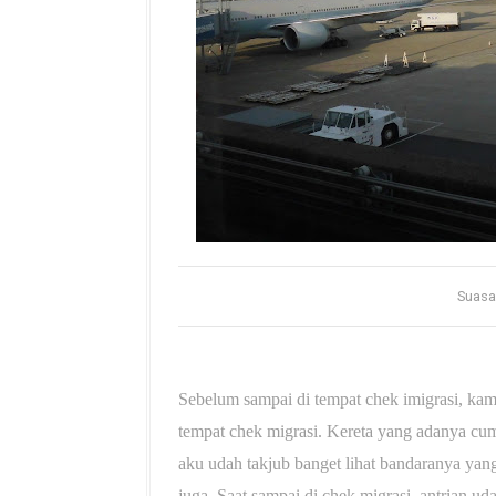
Suasa
Sebelum sampai di tempat chek imigrasi, k
tempat chek migrasi. Kereta yang adanya cum
aku udah takjub banget lihat bandaranya yang
juga. Saat sampai di chek migrasi, antrian u