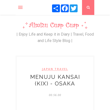
S
F
T
h
a
w
a
c
i
r
e
t
e
b
t
o
e
o
r
k
| Enjoy Life and Keep it in Diary | Travel, Food
and Life Style Blog |
JAPAN TRAVEL
MENUJU KANSAI
(KIX) - OSAKA
00.56.00