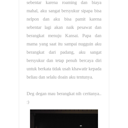
sebentar karena roaming dan biaya
mahal, aku sangat bersyukur sipapa bisa
nelpon dan aku bisa pamit karena
sebentar lagi akan naik pesawat dan
berangkat menuju Kansai. Papa dan
mama yang saat itu sampai nugguin aku
berangkat dari padang, aku sangat
bersyukur dan tetap penuh bercaya diri
untuk berkata tidak usah khawatir kepada
beliau dan selalu doain aku tentunya.
Deg degan mau berangkat nih ceritanya..
:)