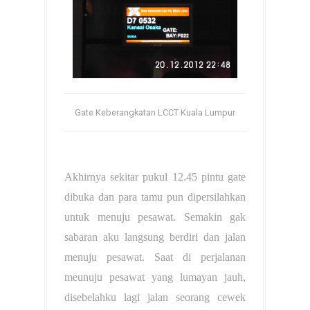
Gate Keberangkatan LCCT Kuala Lumpur
Akhirnya sekitar pukul 12.45 pintu gate
dibuka dan para tamu pun dipersilahkan
untuk menuju pesawat. Semakin gak
sabaran aku langsung berdiri dan jalan
menuju pesawat. Saat di perjalanan
meunuju pesawat yang lumayan jauh,
disebelahku lagi jalan seorang cewek