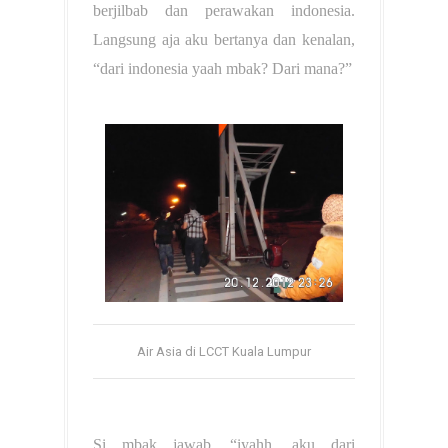
berjilbab dan perawakan indonesia.
Langsung aja aku bertanya dan kenalan,
“dari indonesia yaah mbak? Dari mana?”
Air Asia di LCCT Kuala Lumpur
Si mbak jawab, “iyahh, aku dari