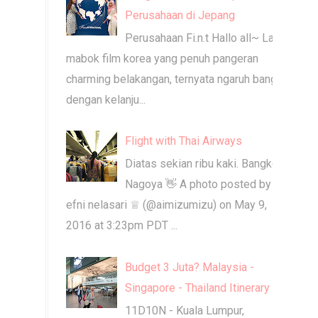
Perusahaan di Jepang
Perusahaan Fi.n.t Hallo all~ Lagi
mabok film korea yang penuh pangeran
charming belakangan, ternyata ngaruh banget
dengan kelanju...
Flight with Thai Airways
Diatas sekian ribu kaki. Bangkok -
Nagoya 👋 A photo posted by ♕
efni nelasari ♕ (@aimizumizu) on May 9,
2016 at 3:23pm PDT ...
Budget 3 Juta? Malaysia -
Singapore - Thailand Itinerary
11D10N - Kuala Lumpur,