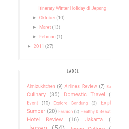
Itinerary Winter Holiday di Jepang
Oktober
(10)
►
Maret
(13)
►
Februari
(1)
►
2011
(27)
►
LABEL
Aimizukitchen
(9)
Airlines Review
(7)
Bali
(1)
Culinary
(35)
Domestic Travel
(24)
Explore
Event
(10)
Explore Bandung
(2)
Sumbar
(20)
Fashion
(2)
Healthy & Beauty
(4)
Hotel Review
(16)
Jakarta
(20)
Japan
(54)
Japan Culture
(36)