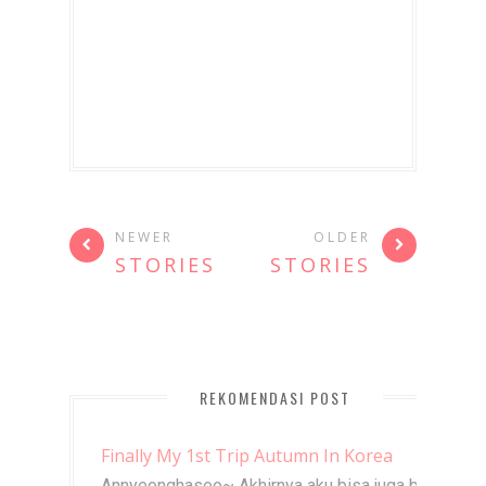
NEWER
OLDER
STORIES
STORIES
REKOMENDASI POST
Finally My 1st Trip Autumn In Korea
Annyeonghaseo~ Akhirnya aku bisa juga bikin